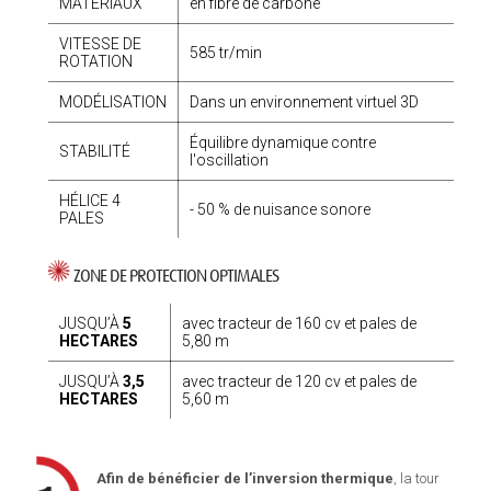
MATÉRIAUX
en fibre de carbone
VITESSE DE
585 tr/min
ROTATION
MODÉLISATION
Dans un environnement virtuel 3D
Équilibre dynamique contre
STABILITÉ
l'oscillation
HÉLICE 4
- 50 % de nuisance sonore
PALES
ZONE DE PROTECTION OPTIMALES
JUSQU’À
5
avec tracteur de 160 cv et pales de
HECTARES
5,80 m
JUSQU’À
3,5
avec tracteur de 120 cv et pales de
HECTARES
5,60 m
Afin de bénéficier de l’inversion thermique
, la tour